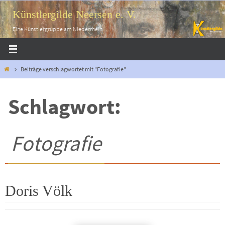
Zum
Künstlergilde Neersen e. V.
Inhalt
springen
Eine Künstlergruppe am Niederrhein
Start
Beiträge verschlagwortet mit "Fotografie"
Schlagwort:
Fotografie
Doris Völk