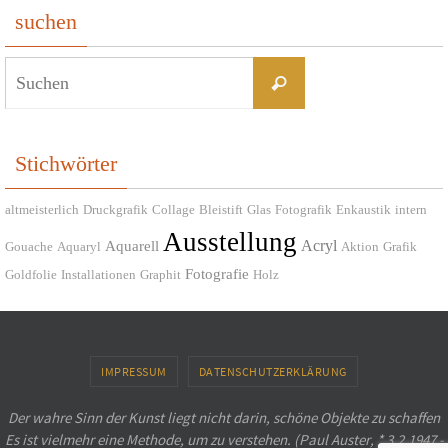
suchen
Suchen
Suchen
nach:
Stichwörter
altmeisterlich
Druckgrafik
Collage
Bleistift
Glas
Fotografik
Enkaustik
intern
Ausstellung
Acryl
Aquarell
Gouache
Aquaryl
Aktion
Grafik
Fotografie
Goldfolie
Installationen
Graphit
Holz
IMPRESSUM
DATENSCHUTZERKLÄRUNG
Der wahre Sinn der Kunst liegt nicht darin, schöne Objekte zu schaffen
Es ist vielmehr eine Methode, um zu verstehen. (Paul Auster, * 3.2.1947 -