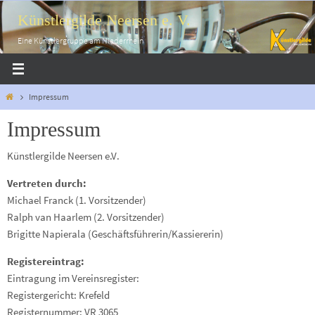
Zum
Künstlergilde Neersen e. V.
Inhalt
springen
Eine Künstlergruppe am Niederrhein
Start
Impressum
Impressum
Künstlergilde Neersen e.V.
Vertreten durch:
Michael Franck (1. Vorsitzender)
Ralph van Haarlem (2. Vorsitzender)
Brigitte Napierala (Geschäftsführerin/Kassiererin)
Registereintrag:
Eintragung im Vereinsregister:
Registergericht: Krefeld
Registernummer: VR 3065