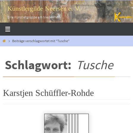
Zum
Künstlergilde Neersen e. V.
Inhalt
springen
Eine Künstlergruppe am Niederrhein
Start
Beiträge verschlagwortet mit "Tusche"
Schlagwort:
Tusche
Karstjen Schüffler-Rohde