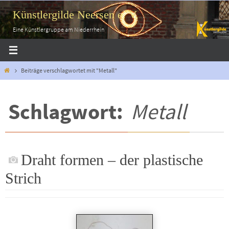
Zum
Künstlergilde Neersen e. V.
Inhalt
springen
Eine Künstlergruppe am Niederrhein
Start
Beiträge verschlagwortet mit "Metall"
Schlagwort:
Metall
Draht formen ‒ der plastische
Strich