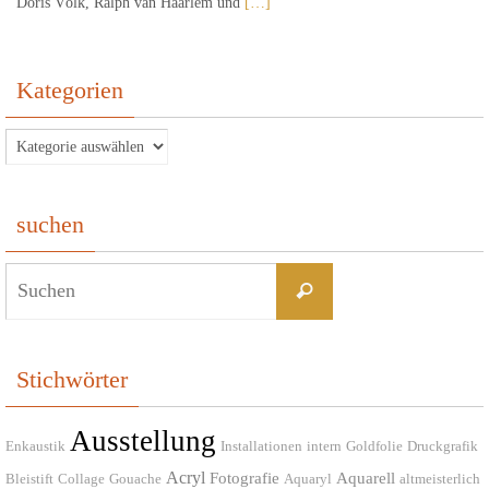
Doris Völk, Ralph van Haarlem und
[…]
Kategorien
Kategorien
suchen
Suchen
Suchen
nach:
Stichwörter
Ausstellung
Enkaustik
Installationen
intern
Goldfolie
Druckgrafik
Acryl
Fotografie
Aquarell
Bleistift
Collage
Gouache
Aquaryl
altmeisterlich