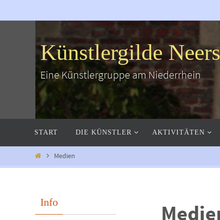
Zum
Inhalt
springen
Künstlergilde Neers
Eine Künstlergruppe am Niederrhein
Zum
START
DIE KÜNSTLER
AKTIVITÄTEN
Inhalt
springen
Start
Medien
Info
Medie