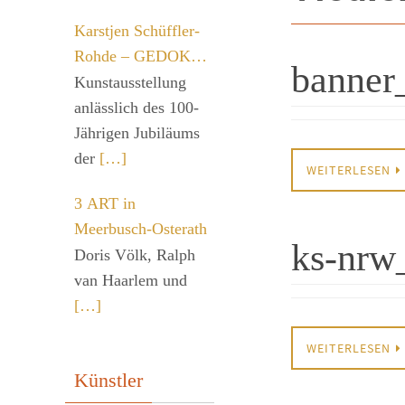
Karstjen Schüffler-
Rohde – GEDOK
banner
par excellence
Kunstausstellung
anlässlich des 100-
Jährigen Jubiläums
der
[…]
WEITERLESEN
3 ART in
Meerbusch-Osterath
ks-nrw
Doris Völk, Ralph
van Haarlem und
[…]
WEITERLESEN
Künstler