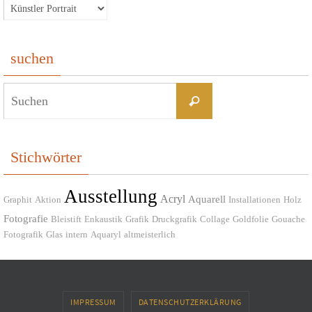
Kategorien
suchen
Suchen
Suchen
nach:
Stichwörter
Ausstellung
Acryl
Aquarell
Graphit
Aktion
Installationen
Holz
Fotografie
Bleistift
Enkaustik
Grafik
Druckgrafik
Collage
Goldfolie
Gouache
Fotografik
Glas
intern
Aquaryl
altmeisterlich
IMPRESSUM
DATENSCHUTZERKLÄRUNG